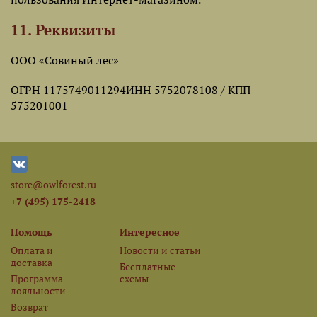
11. Реквизиты
ООО «Совиный лес»
ОГРН 1175749011294ИНН 5752078108 / КПП
575201001
store@owlforest.ru
+7 (495) 175-2418
Помощь
Интересное
Оплата и
Новости и статьи
доставка
Бесплатные
Программа
схемы
лояльности
Возврат