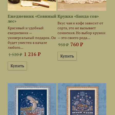
Ежедневник «Совиный
Кружка «Банда сов»
лес»
Вкус чая и кофе зависит от
Красивый и удобный
сорта, это не вызывает
ежедневник —
сомнения. Но выбор кружки
универсальный подарок. Он
— это своего рода...
будет уместен в начале
760 ₽
950 ₽
любого...
1 216 ₽
1 520 ₽