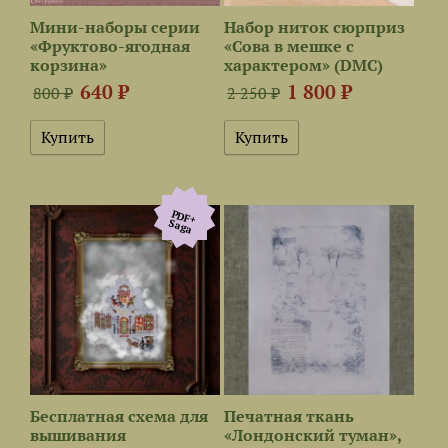
Мини-наборы серии
Набор ниток сюрприз
«Фруктово-ягодная
«Сова в мешке с
корзина»
характером» (DMC)
640 ₽
1 800 ₽
800 ₽
2 250 ₽
PDF+
Saga
Бесплатная схема для
Печатная ткань
вышивания
«Лондонский туман»,