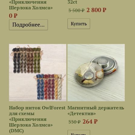
«Приключения
32ct
Шерлока Холмса»
2 800 ₽
3 500 ₽
0 ₽
Подробнее...
Набор ниток OwlForest
Магнитный держатель
для схемы
«Детектив»
«Приключения
264 ₽
330 ₽
Шерлока Холмса»
(DMC)