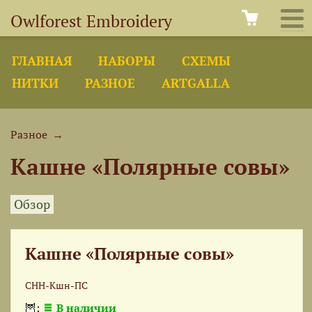
Owlforest Embroidery
ГЛАВНАЯ
НАБОРЫ
СХЕМЫ
НИТКИ
РАЗНОЕ
ARTGALLA
Разное
→
Кашне «Полярные совы»
Обзор
Кашне «Полярные совы»
СНН-Кшн-ПС
🦉:
В наличии