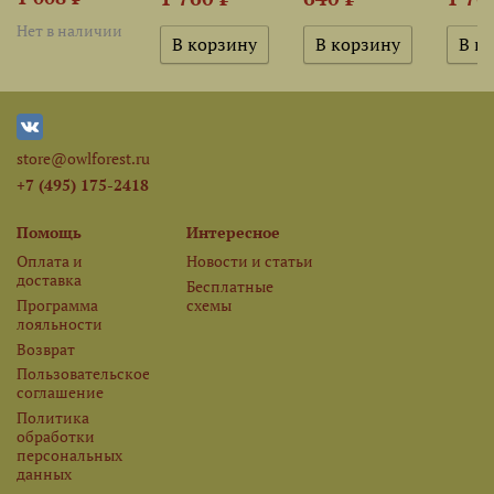
Нет в наличии
store@owlforest.ru
+7 (495) 175-2418
Помощь
Интересное
Оплата и
Новости и статьи
доставка
Бесплатные
Программа
схемы
лояльности
Возврат
Пользовательское
соглашение
Политика
обработки
персональных
данных