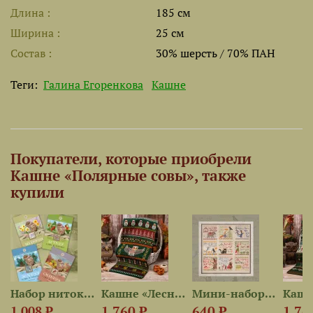
Длина
185 см
Ширина
25 см
Состав
30% шерсть / 70% ПАН
Теги:
Галина Егоренкова
Кашне
Покупатели, которые приобрели
Кашне «Полярные совы», также
купили
мастерица»
Набор ниток сюрприз...
Кашне «Лесные совы»
Мини-наборы серии «Басни...
1 760 ₽
640 ₽
1 76
1 008 ₽