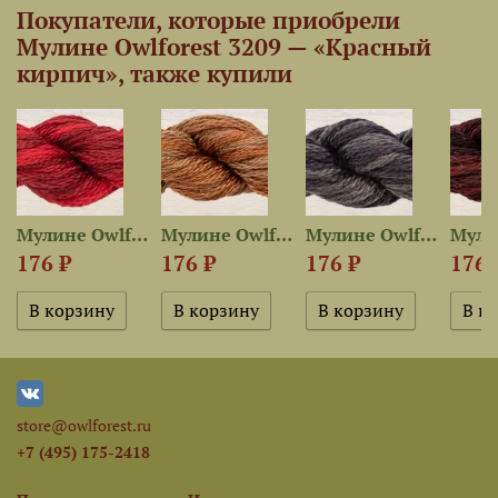
Покупатели, которые приобрели
Мулине Owlforest 3209 — «Красный
кирпич», также купили
7 —...
Мулине Owlforest 3504 —...
Мулине Owlforest 3208 —...
Мулине Owlforest 3104 —...
176 ₽
176 ₽
176 ₽
176 
store@owlforest.ru
+7 (495) 175-2418