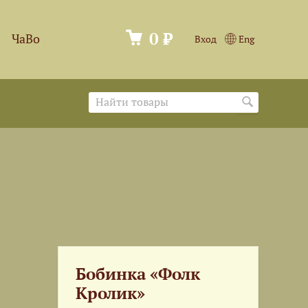
0 ₽
ЧаВо
Вход
Eng
Бобинка «Фолк
Кролик»