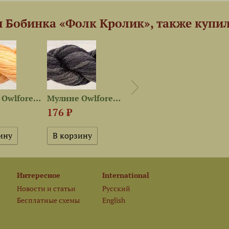
 Бобинка «Фолк Кролик», также купи
Мулине Owlforest 2603 —...
Мулине Owlforest 3104 —...
Набор ниток сюрприз «Сова в...
1 584 ₽
176 ₽
176 
Нет в наличии
Интересное
International
Новости и статьи
Русский
Бесплатные схемы
English