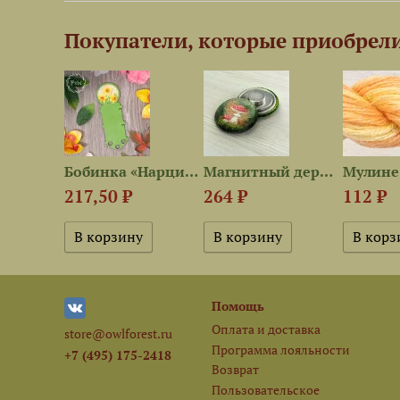
Покупатели, которые приобрели
Органайзер «Соты»
Бобинка «Нарциссы»
Магнитный держатель...
217,50 ₽
264 ₽
112 ₽
Помощь
Оплата и доставка
store@owlforest.ru
Программа лояльности
+7 (495) 175-2418
Возврат
Пользовательское