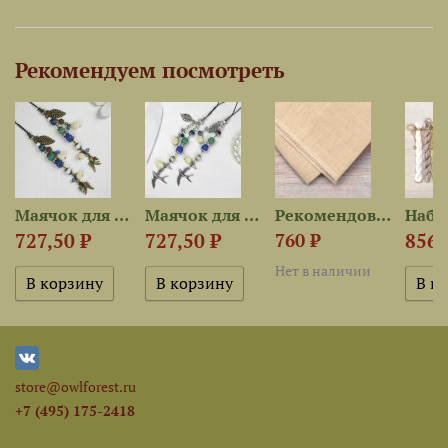
Рекомендуем посмотреть
Маячок для ножниц...
Маячок для ножниц...
Рекомендованная ткань для...
727,50 ₽
727,50 ₽
856,
760 ₽
Нет в наличии
store@owlforest.ru
+7 (495) 175-2418