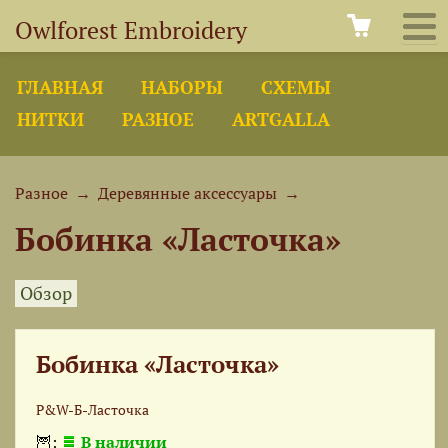
Owlforest Embroidery
ГЛАВНАЯ
НАБОРЫ
СХЕМЫ
НИТКИ
РАЗНОЕ
ARTGALLA
Разное
→
Деревянные аксессуары
→
Бобинка «Ласточка»
Обзор
Бобинка «Ласточка»
P&W-Б-Ласточка
🦉:
В наличии