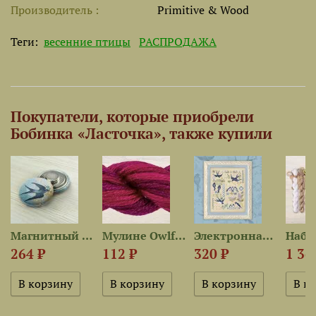
Производитель
Primitive & Wood
Теги:
весенние птицы
РАСПРОДАЖА
Покупатели, которые приобрели
Бобинка «Ласточка», также купили
Магнитный держатель «Ласточки»
Мулине Owlforest 2505 —...
Электронная схема «Ласточки»
264 ₽
112 ₽
320 ₽
1 36