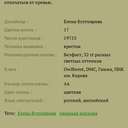
отличаться от превью.
Дизайнер
Елена Бухтиярова
Цветов ниток
17
Число крестиков
19753
Техника вышивки
крестик
Рекомендуемая основа
Белфаст, 32 ct разных
светлых оттенков
Ключ
Owlforest, DMC, Гамма, ПНК
им. Кирова
Размер листа cхемы
A4
Цвет схемы
цветная
Язык инструкций
русский, английский
Теги:
Елена Бухтиярова
овощная корзина