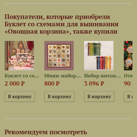
Покупатели, которые приобрели
Буклет со схемами для вышивания
«Овощная корзина», также купили
5 —...
Буклет со схемами для...
Мини-наборы серии...
Набор ниток OwlForest для...
2 000 ₽
800 ₽
3 096 ₽
90 ₽
Рекомендуем посмотреть