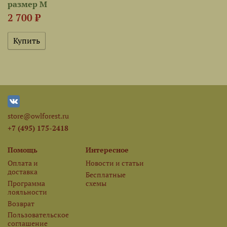
размер M
2 700 ₽
store@owlforest.ru
+7 (495) 175-2418
Помощь
Интересное
Оплата и
Новости и статьи
доставка
Бесплатные
Программа
схемы
лояльности
Возврат
Пользовательское
соглашение