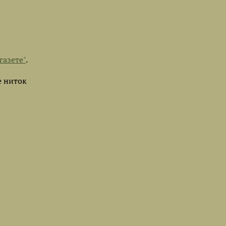
газете"
.
е ниток