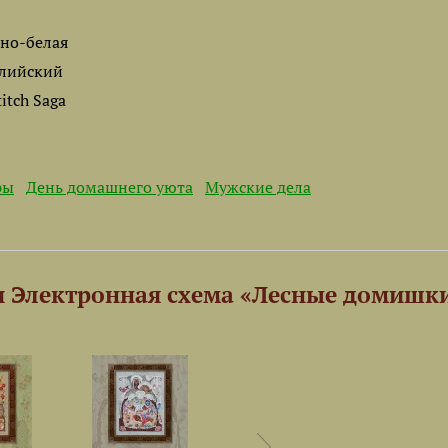
рно-белая
глийский
titch Saga
ры
День домашнего уюта
Мужские дела
и Электронная схема «Лесные домишки