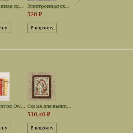
Электронная схема «Лесные...
Электронная схема «Лесные...
Электронная схема «Лесные...
320 ₽
320 ₽
160 
Набор ниток OwlForest для...
Схема для вышивания «Лесные...
Рекомендованная ткань для...
480 ₽
₽
510,40 ₽
1 00
Нет в наличии