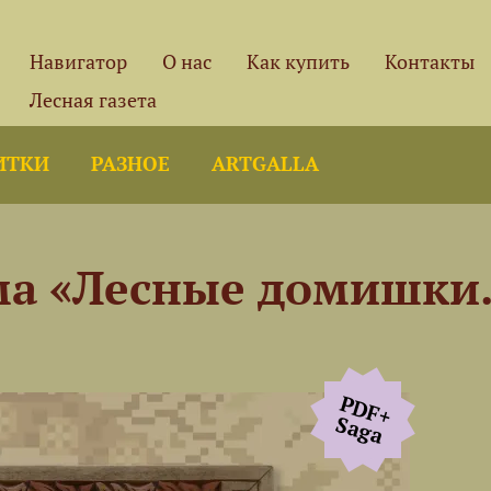
Навигатор
О нас
Как купить
Контакты
Лесная газета
ИТКИ
РАЗНОЕ
ARTGALLA
ма «Лесные домишки
PDF+
Saga