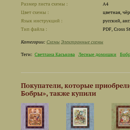
Размер листа cхемы
A4
Цвет схемы
цветная, чё
Язык инструкций
русский, ан
Тип файла
PDF, Cross S
Категории:
Схемы
Электронные схемы
Теги:
Светлана Каськова
Лесные домишки
Боб
Покупатели, которые приобрел
Бобры», также купили