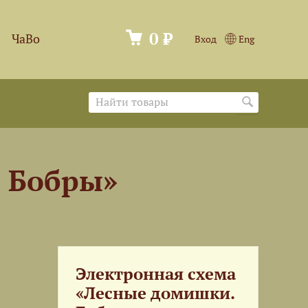
0 ₽
ЧаВо
Вход
Eng
. Бобры»
Электронная схема
«Лесные домишки.