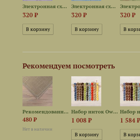
Электронная схема «Портрет...
Электронная схема «Лесные...
Электронная схема «Лесные...
320 ₽
320 ₽
320 ₽
Рекомендуем посмотреть
Схема для вышивания «Лесные...
Рекомендованная ткань для...
Набор ниток OwlForest для...
480 ₽
1 008 ₽
1 584 
Нет в наличии