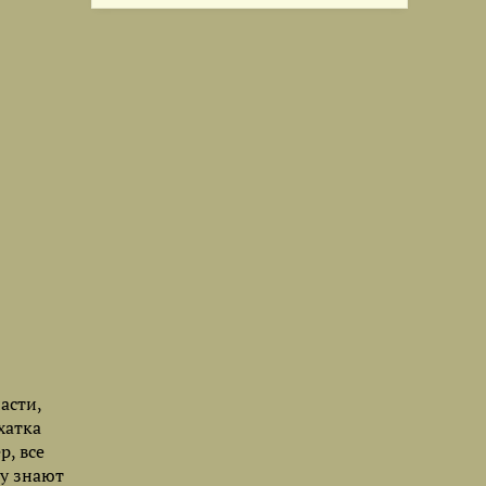
асти,
хатка
р, все
су знают