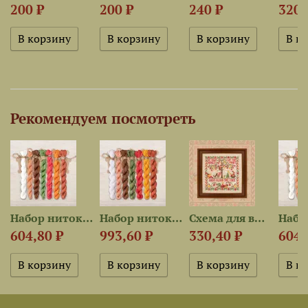
200 ₽
200 ₽
240 ₽
320 
Рекомендуем посмотреть
Набор ниток OwlForest для...
Набор ниток OwlForest для...
Схема для вышивания...
604,80 ₽
993,60 ₽
330,40 ₽
604,