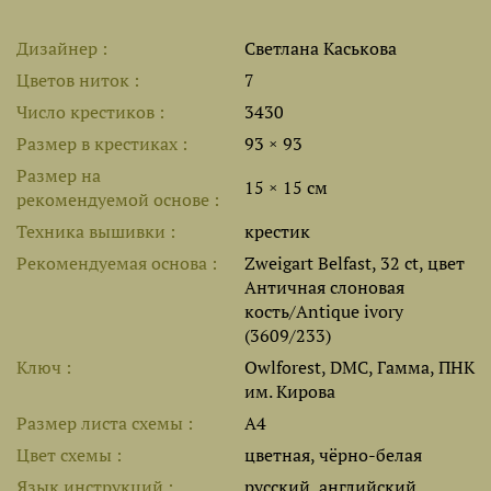
Дизайнер
Светлана Каськова
Цветов ниток
7
Число крестиков
3430
Размер в крестиках
93 × 93
Размер на
15 × 15 см
рекомендуемой основе
Техника вышивки
крестик
Рекомендуемая основа
Zweigart Belfast, 32 ct, цвет
Античная слоновая
кость/Antique ivory
(3609/233)
Ключ
Owlforest, DMC, Гамма, ПНК
им. Кирова
Размер листа cхемы
A4
Цвет схемы
цветная, чёрно-белая
Язык инструкций
русский, английский