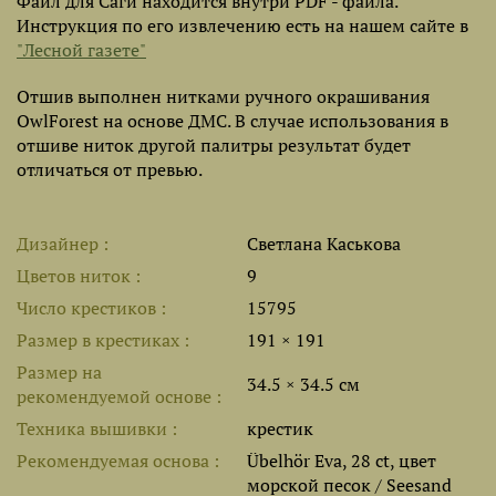
Файл для Саги находится внутри PDF - файла.
Инструкция по его извлечению есть на нашем сайте в
"Лесной газете"
Отшив выполнен нитками ручного окрашивания
OwlForest на основе ДМС. В случае использования в
отшиве ниток другой палитры результат будет
отличаться от превью.
Дизайнер
Светлана Каськова
Цветов ниток
9
Число крестиков
15795
Размер в крестиках
191 × 191
Размер на
34.5 × 34.5 см
рекомендуемой основе
Техника вышивки
крестик
Рекомендуемая основа
Übelhör Eva, 28 ct, цвет
морской песок / Seesand