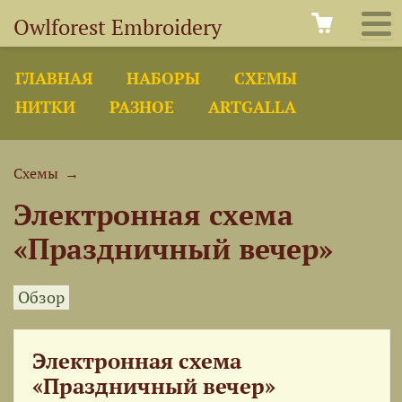
Owlforest Embroidery
ГЛАВНАЯ
НАБОРЫ
СХЕМЫ
НИТКИ
РАЗНОЕ
ARTGALLA
Схемы
→
Электронная схема
«Праздничный вечер»
Обзор
Электронная схема
«Праздничный вечер»