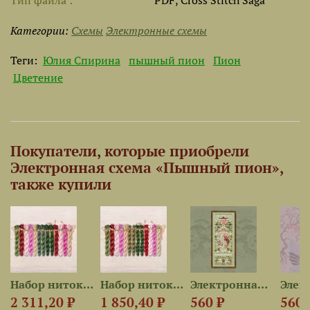
Тип файла
PDF, Cross Stitch Saga
Категории:
Схемы
Электронные схемы
Теги:
Юлия Спирина
пышный пион
Пион
Цветение
Покупатели, которые приобрели
Электронная схема «Пышный пион»,
также купили
Набор ниток OwlForest для...
Набор ниток OwlForest для...
Электронная схема «Садовые...
2 311,20 ₽
1 850,40 ₽
560 ₽
560 