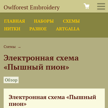
Owlforest Embroidery
ГЛАВНАЯ
НАБОРЫ
СХЕМЫ
НИТКИ
РАЗНОЕ
ARTGALLA
Схемы
→
Электронная схема
«Пышный пион»
Обзор
Электронная схема «Пышный
пион»