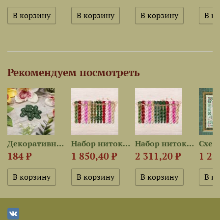
Рекомендуем посмотреть
н»
Декоративная пуговица...
Набор ниток OwlForest для...
Набор ниток OwlForest для...
184 ₽
1 850,40 ₽
2 311,20 ₽
1 25