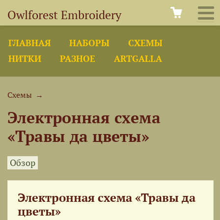
Owlforest Embroidery
ГЛАВНАЯ
НАБОРЫ
СХЕМЫ
НИТКИ
РАЗНОЕ
ARTGALLA
Схемы
→
Электронная схема
«Травы да цветы»
Обзор
Электронная схема «Травы да
цветы»