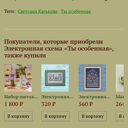
Теги:
Светлана Каськова
Ты особенная
Покупатели, которые приобрели
Электронная схема «Ты особенная»,
также купили
5 —...
Набор ниток сюрприз «Сова в...
Электронная схема «Садовая...
Электронная схема «Раз...
1 800 ₽
320 ₽
560 ₽
264 