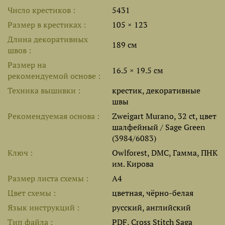
Число крестиков
5431
Размер в крестиках
105 × 123
Длина декоративных
189 см
швов
Размер на
16.5 × 19.5 см
рекомендуемой основе
Техника вышивки
крестик, декоративные
швы
Рекомендуемая основа
Zweigart Murano, 32 ct, цвет
шалфейный / Sage Green
(3984/6083)
Ключ
Owlforest, DMC, Гамма, ПНК
им. Кирова
Размер листа cхемы
A4
Цвет схемы
цветная, чёрно-белая
Язык инструкций
русский, английский
Тип файла
PDF, Cross Stitch Saga