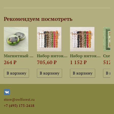
Рекомендуем посмотреть
Магнитный держатель «Чёрная...
Набор ниток OwlForest для...
Набор ниток OwlForest для...
264 ₽
705,60 ₽
1 152 ₽
512 
store@owlforest.ru
+7 (495) 175-2418