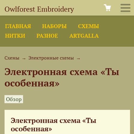
Owlforest Embroidery
ГЛАВНАЯ
НАБОРЫ
СХЕМЫ
НИТКИ
РАЗНОЕ
ARTGALLA
Схемы
→
Электронные схемы
→
Электронная схема «Ты
особенная»
Обзор
Электронная схема «Ты
особенная»