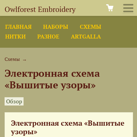
Owlforest Embroidery
ГЛАВНАЯ
НАБОРЫ
СХЕМЫ
НИТКИ
РАЗНОЕ
ARTGALLA
Схемы
→
Электронная схема
«Вышитые узоры»
Обзор
Электронная схема «Вышитые
узоры»