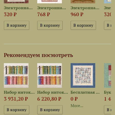
Электронная схема «Красные...
Электронная схема...
Электронная схема...
320 ₽
768 ₽
960 ₽
320 
Рекомендуем посмотреть
Набор ниток OwlForest для...
Набор ниток OwlForest для...
Бесплатная схема для...
3 931,20 ₽
6 220,80 ₽
0 ₽
1 44
More...