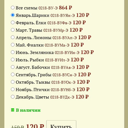
864 ₽
Все схемы
0218-ВУ-Э
120 ₽
Январь.Шарики
0218-ВУЯн-Э
120 ₽
Февраль. Ёлки
0218-ВУФв-Э
120 ₽
Март. Травы
0218-ВУМр-Э
120 ₽
Апрель. Лимоны
0218-ВУАп-Э
120 ₽
Май. Фиалки
0218-ВУМа-Э
120 ₽
Июнь. Земляника
0218-ВУИн-Э
120 ₽
Июль. Рыбки
0218-ВУИл-Э
120 ₽
Август. Бабочки
0218-ВУАв-Э
120 ₽
Сентябрь. Грибы
0218-ВУСн-Э
120 ₽
Октябрь. Тыквы
0218-ВУОк-Э
120 ₽
Ноябрь. Птички
0218-ВУНб-Э
120 ₽
Декабрь. Цветы
0218-ВУДк-Э
В наличии
120 ₽
150 ₽