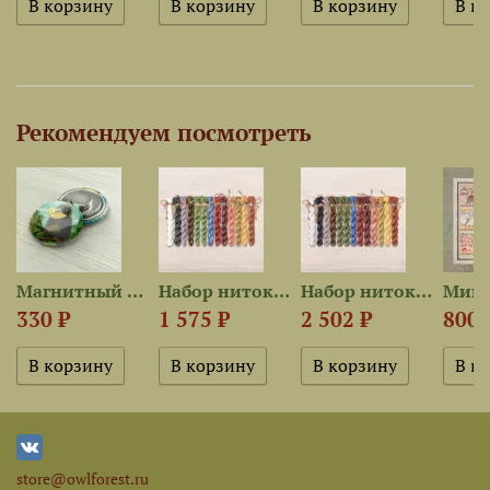
Рекомендуем посмотреть
а»
Магнитный держатель «Ворона...
Набор ниток OwlForest для...
Набор ниток OwlForest для...
330 ₽
1 575 ₽
2 502 ₽
800 
store@owlforest.ru