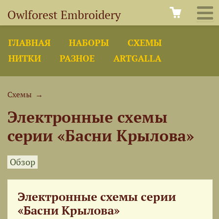
Owlforest Embroidery
ГЛАВНАЯ
НАБОРЫ
СХЕМЫ
НИТКИ
РАЗНОЕ
ARTGALLA
Схемы
→
Электронные схемы
серии «Басни Крылова»
Обзор
Электронные схемы серии
«Басни Крылова»