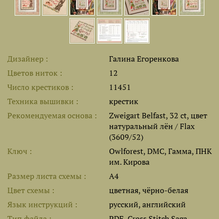
Дизайнер
Галина Егоренкова
Цветов ниток
12
Число крестиков
11451
Техника вышивки
крестик
Рекомендуемая основа
Zweigart Belfast, 32 ct, цвет
натуральный лён / Flax
(3609/52)
Ключ
Owlforest, DMC, Гамма, ПНК
им. Кирова
Размер листа cхемы
A4
Цвет схемы
цветная, чёрно-белая
Язык инструкций
русский, английский
Тип файла
PDF, Cross Stitch Saga