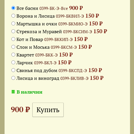
900 ₽
Все басни
0399-БК-Э-Все
150 ₽
Ворона и Лисица
0399-БКВИЛ-Э
150 ₽
Мартышка и очки
0399-БКМИО-Э
150 ₽
Стрекоза и Муравей
0399-БКСИМ-Э
150 ₽
Кот и Повар
0399-БККИП-Э
150 ₽
Слон и Моська
0399-БКСМ-Э
150 ₽
Квартет
0399-БКК-Э
150 ₽
Ларчик
0399-БКЛ-Э
150 ₽
Свинья под дубом
0399-БКСПД-Э
150 ₽
Лисица и виноград
0399-БКЛИВ-Э
В наличии
900 ₽