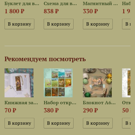
Буклет для вышивания...
Схема для вышивания «Окошки»
Магнитный держатель «Окошко»
1 800 ₽
838 ₽
330 ₽
1 98
Рекомендуем посмотреть
Книжная закладка...
Набор открыток «Хорошая...
Блокнот А6...
70 ₽
380 ₽
290 ₽
50 ₽