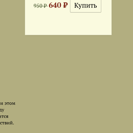
640 ₽
950 ₽
ри этом
ду
ится
ствий.