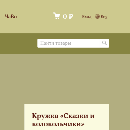
0 ₽
ЧаВо
Вход
Eng
Кружка «Сказки и
колокольчики»