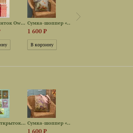
Набор ниток OwlForest для...
Сумка-шоппер «Феечка и лисы»
Сумка-шоппер «Лесной олень»
950 ₽
990 
₽
1 600 ₽
Нет в наличии
Нет в
Набор открыток «Весеннее...
Сумка-шоппер «Сказки и...
Книжная закладка «Сказки и...
1 600 ₽
70 ₽
50 ₽