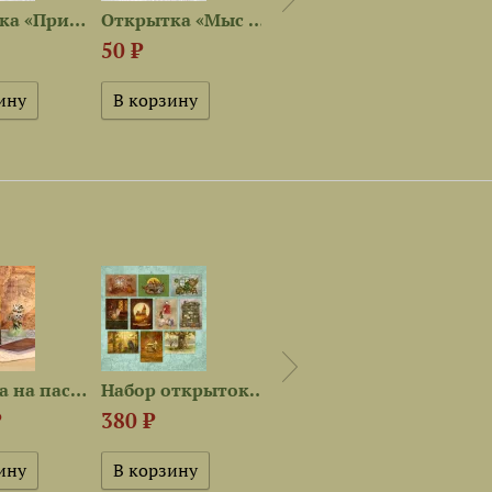
Открытка «Принцесса...
Открытка «Мыс Вольной чайки»
Открытка «Полярная ночь»
50 ₽
50 ₽
380 
Обложка на паспорт «Совиный...
Набор открыток «Совы»
Ежедневник «Совиный лес»
Набо
₽
380 ₽
1 520 ₽
380 