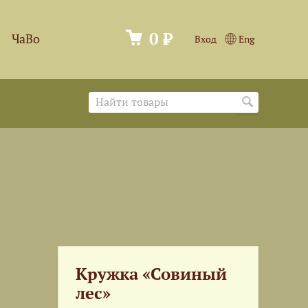
0 ₽
ЧаВо
Вход
Eng
Кружка «Совиный
лес»