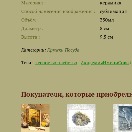
Материал
керамика
Способ нанесения изображения
сублимация
Объём
330мл
Диаметр
8 см
Высота
9.5 см
Категории:
Кружки
Посуда
Теги:
лесное волшебство
АкадемияИмениСовыД
Покупатели, которые приобрели