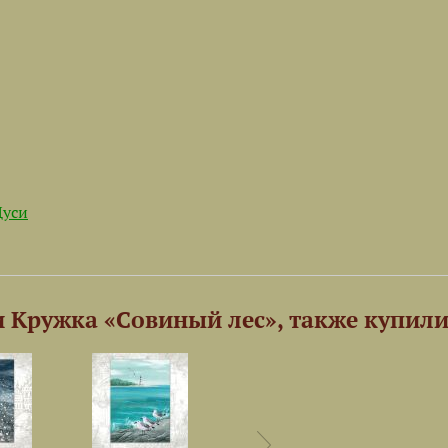
уси
 Кружка «Совиный лес», также купил