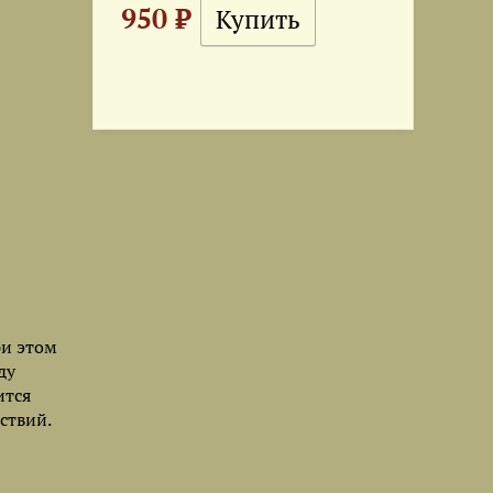
950 ₽
ри этом
ду
ится
ствий.