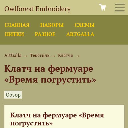
Owlforest Embroidery
ГЛАВНАЯ
НАБОРЫ
СХЕМЫ
НИТКИ
РАЗНОЕ
ARTGALLA
ArtGalla
→
Текстиль
→
Клатчи
→
Клатч на фермуаре
«Время погрустить»
Обзор
Клатч на фермуаре «Время
погрустить»