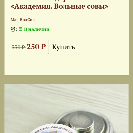
«Академия. Вольные совы»
Маг-ВолСов
🦉:
В наличии
250 ₽
330 ₽