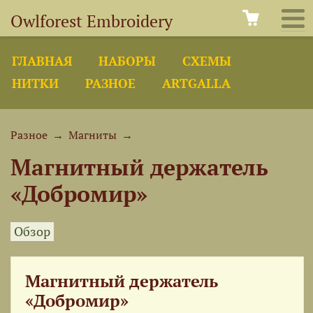
Owlforest Embroidery
ГЛАВНАЯ
НАБОРЫ
СХЕМЫ
НИТКИ
РАЗНОЕ
ARTGALLA
Разное
→
Магниты
→
Магнитный держатель
«Добромир»
Обзор
Магнитный держатель
«Добромир»