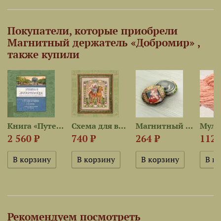
Покупатели, которые приобрели
Магнитный держатель «Добромир» ,
также купили
5 —...
Книга «Путеводитель по...
Схема для вышивания «Добромир»
Магнитный держатель «Любава»
2 560 ₽
740 ₽
264 ₽
112 
Рекомендуем посмотреть