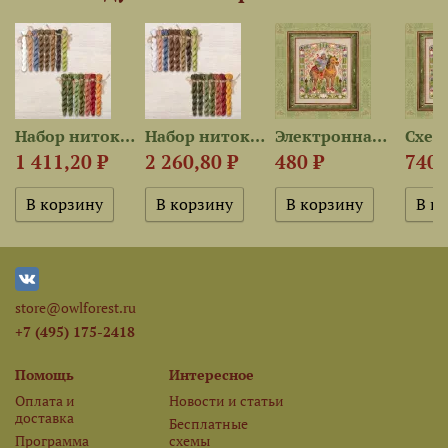
Набор ниток OwlForest для...
Набор ниток OwlForest для...
Электронная схема «Добромир»
1 411,20 ₽
2 260,80 ₽
480 ₽
740 
store@owlforest.ru
+7 (495) 175-2418
Помощь
Интересное
Оплата и
Новости и статьи
доставка
Бесплатные
Программа
схемы