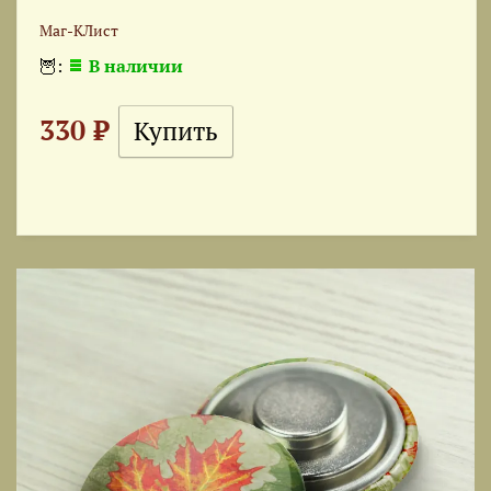
Маг-КЛист
🦉:
В наличии
330 ₽