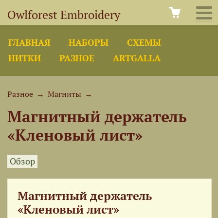
Owlforest Embroidery
ГЛАВНАЯ
НАБОРЫ
СХЕМЫ
НИТКИ
РАЗНОЕ
ARTGALLA
Разное
→
Магниты
→
Магнитный держатель
«Кленовый лист»
Обзор
Магнитный держатель
«Кленовый лист»