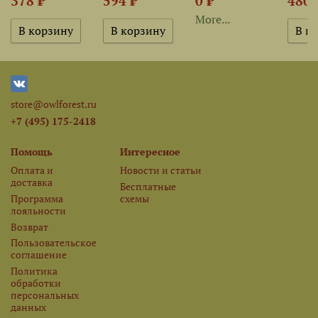
378 ₽
594 ₽
0 ₽
480 
More...
store@owlforest.ru
+7 (495) 175-2418
Помощь
Интересное
Оплата и
Новости и статьи
доставка
Бесплатные
Программа
схемы
лояльности
Возврат
Пользовательское
соглашение
Политика
обработки
персональных
данных