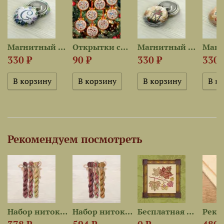
est для...
Магнитный держатель «Spring...
Открытки со схемами «Зимние...
Магнитный держатель «Фонарик»
330 ₽
90 ₽
330 ₽
330 
Рекомендуем посмотреть
Набор ниток OwlForest для...
Набор ниток OwlForest для...
Бесплатная схема для...