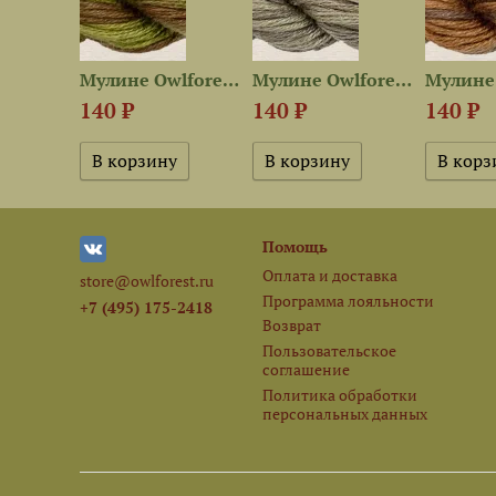
Мулине Owlforest 2601 —...
Мулине Owlforest 2306 —...
Мулине Owlforest 2204 —...
140 ₽
140 ₽
140 ₽
Помощь
Оплата и доставка
store@owlforest.ru
Программа лояльности
+7 (495) 175-2418
Возврат
Пользовательское
соглашение
Политика обработки
персональных данных