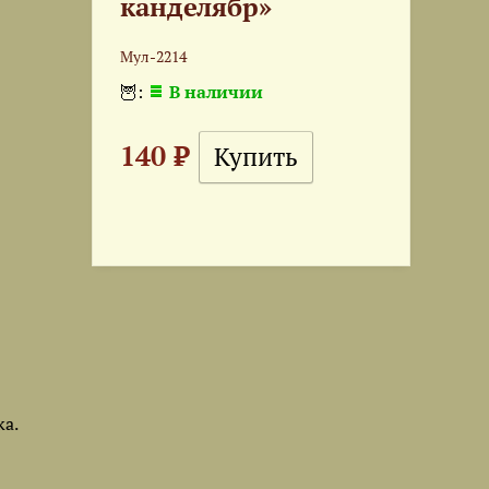
канделябр»
Мул-2214
🦉:
В наличии
140 ₽
а.