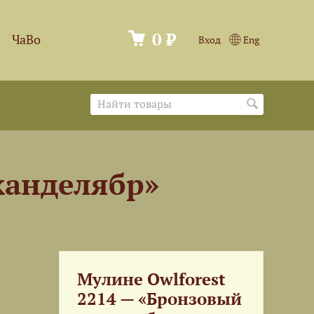
0 ₽
ЧаВо
Вход
Eng
канделябр»
Мулине Owlforest
2214 — «Бронзовый