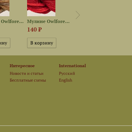
Мулине Owlforest 2201 —...
Мулине Owlforest 2504 —...
Мулине Owlforest 2207 —...
140 ₽
140 ₽
140 
Интересное
International
Новости и статьи
Русский
Бесплатные схемы
English