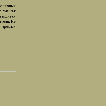
лопковых
е сминая
 вышивку
теля. Не
я прямых