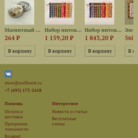
Магнитный держатель...
Набор ниток OwlForest для...
Набор ниток OwlForest для...
264 ₽
1 159,20 ₽
1 843,20 ₽
560 
store@owlforest.ru
+7 (495) 175-2418
Помощь
Интересное
Оплата и
Новости и статьи
доставка
Бесплатные
Программа
схемы
лояльности
Возврат