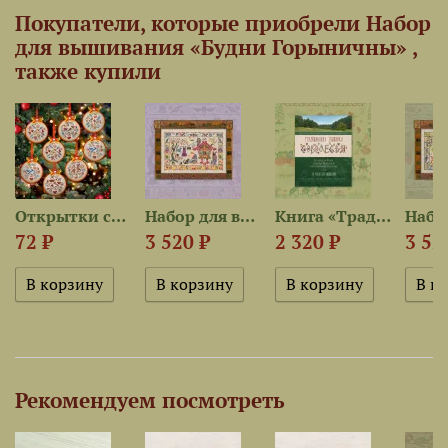
Покупатели, которые приобрели Набор
для вышивания «Будни Горыничны» ,
также купили
Открытки со схемами «Зимние...
Набор для вышивания «Сказки...
Книга «Традиционная вышивка...
72 ₽
3 520 ₽
2 320 ₽
3 52
Рекомендуем посмотреть