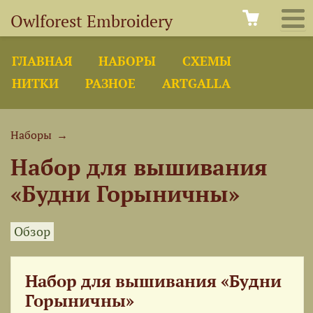
Owlforest Embroidery
ГЛАВНАЯ
НАБОРЫ
СХЕМЫ
НИТКИ
РАЗНОЕ
ARTGALLA
Наборы
→
Набор для вышивания
«Будни Горыничны»
Обзор
Набор для вышивания «Будни
Горыничны»