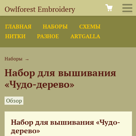
Owlforest Embroidery
ГЛАВНАЯ
НАБОРЫ
СХЕМЫ
НИТКИ
РАЗНОЕ
ARTGALLA
Наборы
→
Набор для вышивания
«Чудо-дерево»
Обзор
Набор для вышивания «Чудо-
дерево»