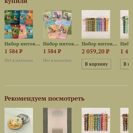
купили
est для...
Набор ниток сюрприз «Сова в...
Набор ниток сюрприз...
Набор ниток OwlForest для...
2 059,20 ₽
1 46
1 584 ₽
1 584 ₽
Нет в наличии
Нет в наличии
Рекомендуем посмотреть