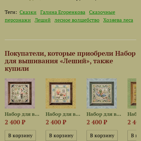
Теги:
Сказки
Галина Егоренкова
Сказочные
персонажи
Леший
лесное волшебство
Хозяева леса
Покупатели, которые приобрели Набор
для вышивания «Леший», также
купили
Набор для вышивания «Баба Яга»
Набор для вышивания «Домовой»
Набор для вышивания «Водяной»
2 400 ₽
2 400 ₽
2 400 ₽
2 40