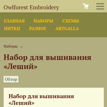
Owlforest Embroidery
ГЛАВНАЯ
НАБОРЫ
СХЕМЫ
НИТКИ
РАЗНОЕ
ARTGALLA
Наборы
→
Набор для вышивания
«Леший»
Обзор
Набор для вышивания
«Леший»