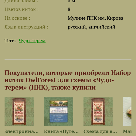
Длина пасмы
8 м
Цветов ниток
8
На основе
Мулине ПНК им. Кирова
Язык инструкций
русский, английский
Теги:
Чудо-терем
Покупатели, которые приобрели Набор
ниток OwlForest для схемы «Чудо-
терем» (ПНК), также купили
2 —...
Электронная схема «Чудо-терем»
Книга «Путеводитель по...
Схема для вышивания...