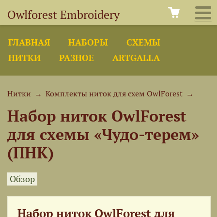
Owlforest Embroidery
ГЛАВНАЯ
НАБОРЫ
СХЕМЫ
НИТКИ
РАЗНОЕ
ARTGALLA
Нитки
→
Комплекты ниток для схем OwlForest
→
Набор ниток OwlForest
для схемы «Чудо-терем»
(ПНК)
Обзор
Набор ниток OwlForest для