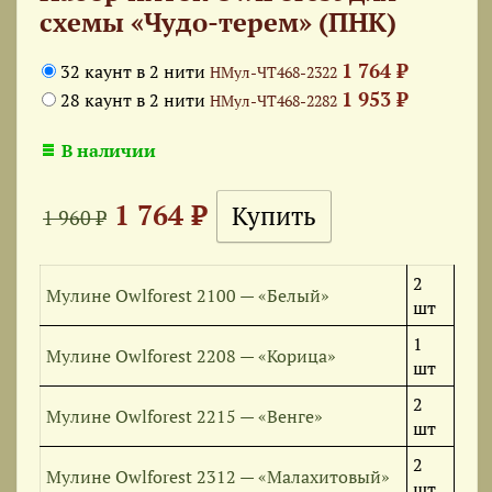
схемы «Чудо-терем» (ПНК)
1 764 ₽
32 каунт в 2 нити
НМул-ЧТ468-2322
1 953 ₽
28 каунт в 2 нити
НМул-ЧТ468-2282
В наличии
1 764 ₽
1 960 ₽
2
Мулине Owlforest 2100 — «Белый»
шт
1
Мулине Owlforest 2208 — «Корица»
шт
2
Мулине Owlforest 2215 — «Венге»
шт
2
Мулине Owlforest 2312 — «Малахитовый»
шт