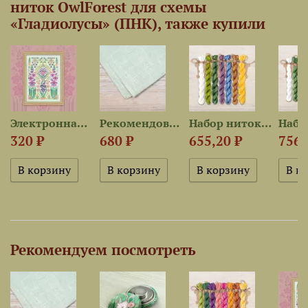
ниток OwlForest для схемы
«Гладиолусы» (ПНК), также купили
est для...
Электронная схема «Гладиолусы»
Рекомендованная ткань для...
Набор ниток OwlForest для...
320 ₽
680 ₽
655,20 ₽
756 
Рекомендуем посмотреть