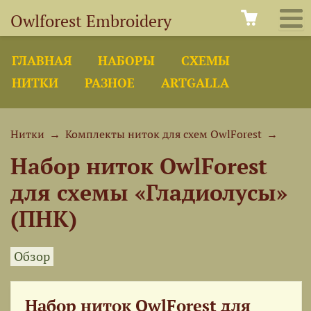
Owlforest Embroidery
ГЛАВНАЯ
НАБОРЫ
СХЕМЫ
НИТКИ
РАЗНОЕ
ARTGALLA
Нитки
→
Комплекты ниток для схем OwlForest
→
Набор ниток OwlForest
для схемы «Гладиолусы»
(ПНК)
Обзор
Набор ниток OwlForest для