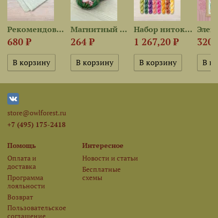
Рекомендованная ткань для...
Магнитный держатель...
Набор ниток OwlForest для...
680 ₽
264 ₽
1 267,20 ₽
320 
store@owlforest.ru
+7 (495) 175-2418
Помощь
Интересное
Оплата и
Новости и статьи
доставка
Бесплатные
Программа
схемы
лояльности
Возврат
Пользовательское
соглашение