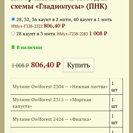
схемы «Гладиолусы» (ПНК)
28, 32, 36 каунт в 2 нити, 40 каунт в 1 нить
806,40 ₽
НМул-Г238-2322
1 008 ₽
28 каунт в 3 нити
НМул-Г238-2283
В наличии
806,40 ₽
1 008 ₽
1
Мулине Owlforest 2304 — «Нежная листва»
шт
Мулине Owlforest 2315 — «Морская
1
капуста»
шт
1
Мулине Owlforest 2424 — «Фиалка»
шт
1