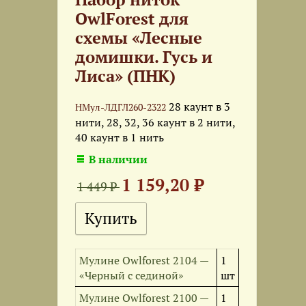
OwlForest для
схемы «Лесные
домишки. Гусь и
Лиса» (ПНК)
28 каунт в 3
НМул-ЛДГЛ260-2322
нити, 28, 32, 36 каунт в 2 нити,
40 каунт в 1 нить
В наличии
1 159,20 ₽
1 449 ₽
Мулине Owlforest 2104 —
1
«Черный с сединой»
шт
Мулине Owlforest 2100 —
1