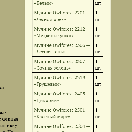
«Белый»
шт
Мулине Owlforest 2201 —
1
«Лесной орех»
шт
Мулине Owlforest 2212 —
1
«Медвежье ушко»
шт
Мулине Owlforest 2306 —
1
«Лесная тень»
шт
Мулине Owlforest 2307 —
1
«Сочная зелень»
шт
Мулине Owlforest 2319 —
1
«Грушевый»
шт
а.
Мулине Owlforest 2403 —
1
«Цикорий»
шт
Мулине Owlforest 2501 —
1
вых
«Красный марс»
шт
е сминая
вышивку
Мулине Owlforest 2504 —
1
ля. Не