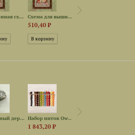
Электронная схема «Лесные...
Схема для вышивания «Лесные...
Набор ниток OwlForest для...
510,40 ₽
1 008 ₽
240 
Магнитный держатель «Лиса...
Набор ниток OwlForest для...
Электронная схема «Лесные...
1 843,20 ₽
320 ₽
510,