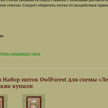
лие утюгом. Следует оберегать нитки от воздействия прям
ва
День домашнего уюта
 Набор ниток OwlForest для схемы «Л
акже купили