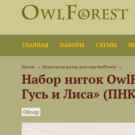
ГЛАВНАЯ
НАБОРЫ
СХЕМЫ
Н
Нитки
→
Комплекты ниток для схем OwlForest
→
Набор ниток Owl
Гусь и Лиса» (ПНК
Обзор