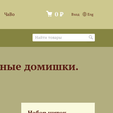
0 ₽
ЧаВо
Вход
Eng
есные домишки.
Набор ниток