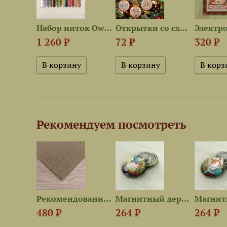
Магнитный держатель «Лиса...
Набор ниток OwlForest для...
Открытки со схемами «Зимние...
1 260 ₽
72 ₽
320 ₽
Рекомендуем посмотреть
Схема для вышивания «Лесные...
Рекомендованная ткань для...
Магнитный держатель «Гусь...
480 ₽
264 ₽
264 ₽