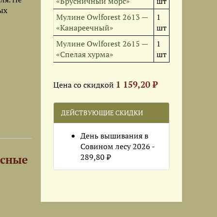
«Брусничный морс»
шт
ых
Мулине Owlforest 2613 —
1
«Канареечный»
шт
Мулине Owlforest 2615 —
1
«Спелая хурма»
шт
1 159,20 ₽
Цена со скидкой
ДЕЙСТВУЮЩИЕ СКИДКИ
День вышивания в
Совином лесу 2026 -
289,80 ₽
есные