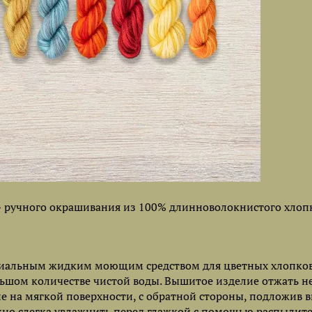
ручного окрашивания из 100% длинноволокнистого хлопк
пециальным жидким моющим средством для цветных хлопко
льшом количестве чистой воды. Вышитое изделие отжать н
е на мягкой поверхности, с обратной стороны, подложив 
жно слегка увлажнить перед глажкой с помощью распылите