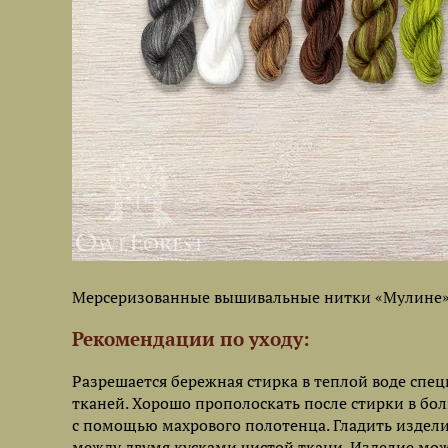
Мерсеризованные вышивальные нитки «Мулине» 
Рекомендации по уходу:
Разрешается бережная стирка в теплой воде с
тканей. Хорошо прополоскать после стирки в бо
с помощью махрового полотенца. Гладить издели
между двумя кусками чистой ткани. Изделие мо