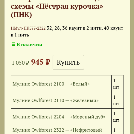
схемы «Пёстрая курочка»
(ПНК)
32, 28, 36 каунт в 2 нити. 40 каунт
НМул-ПК577-2322
в 1 нить
В наличии
945 ₽
1 050 ₽
1
Мулине Owlforest 2100 — «Белый»
шт
1
Мулине Owlforest 2110 — «Железный»
шт
1
Мулине Owlforest 2204 — «Мореный дуб»
шт
Мулине Owlforest 2322 — «Нефритовый
1