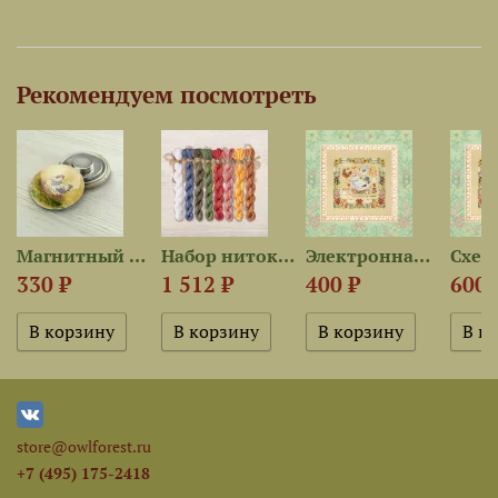
Рекомендуем посмотреть
Магнитный держатель «Курочка»
Набор ниток OwlForest для...
Электронная схема «Пёстрая...
330 ₽
1 512 ₽
400 ₽
600 
store@owlforest.ru
+7 (495) 175-2418