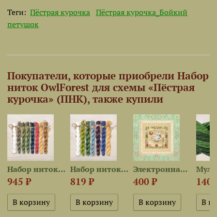
Теги:
Пёстрая курочка
Пёстрая курочка_Бойкий
петушок
Покупатели, которые приобрели Набор
ниток OwlForest для схемы «Пёстрая
курочка» (ПНК), также купили
к»
Набор ниток OwlForest для...
Набор ниток OwlForest для...
Электронная схема «Пёстрая...
945 ₽
819 ₽
400 ₽
140 