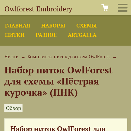
Owlforest Embroidery
ГЛАВНАЯ
НАБОРЫ
СХЕМЫ
НИТКИ
РАЗНОЕ
ARTGALLA
Нитки
→
Комплекты ниток для схем OwlForest
→
Набор ниток OwlForest
для схемы «Пёстрая
курочка» (ПНК)
Обзор
Набор ниток OwlForest для