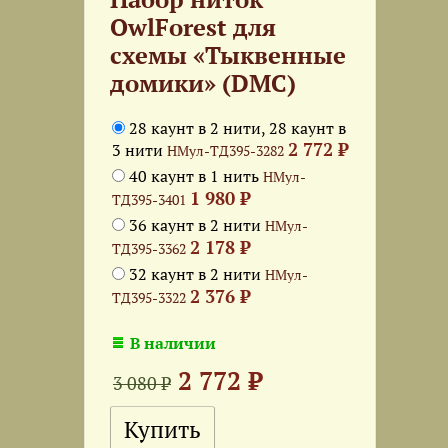
OwlForest для
схемы «Тыквенные
домики» (DMC)
28 каунт в 2 нити, 28 каунт в
2 772 ₽
3 нити
НМул-ТД395-3282
40 каунт в 1 нить
НМул-
1 980 ₽
ТД395-3401
36 каунт в 2 нити
НМул-
2 178 ₽
ТД395-3362
32 каунт в 2 нити
НМул-
2 376 ₽
ТД395-3322
В наличии
2 772 ₽
3 080 ₽