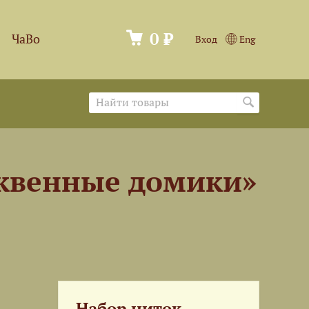
0 ₽
ЧаВо
Вход
Eng
ыквенные домики»
Набор ниток