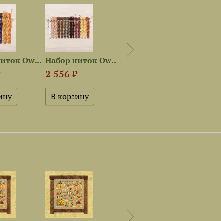
Набор ниток OwlForest для...
Набор ниток OwlForest для...
Набор ниток OwlForest для...
₽
2 556 ₽
2 970 ₽
3 49