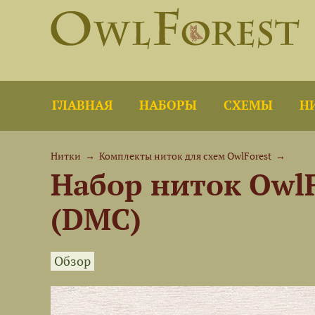
ГЛАВНАЯ
НАБОРЫ
СХЕМЫ
Н
Нитки
→
Комплекты ниток для схем OwlForest
→
Набор ниток Owl
(DMC)
Обзор