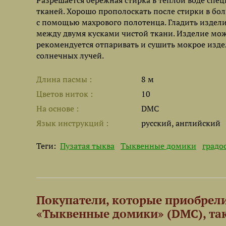
Разрешается бережная стирка в теплой воде с
тканей. Хорошо прополоскать после стирки в бо
с помощью махрового полотенца. Гладить издели
между двумя кусками чистой ткани. Изделие мо
рекомендуется отпаривать и сушить мокрое изде
солнечных лучей.
Длина пасмы
8 м
Цветов ниток
10
На основе
DMC
Язык инструкций
русский, английский
Теги:
Пузатая тыква
Тыквенные домики
градо
Покупатели, которые приобрели
«Тыквенные домики» (DMC), та