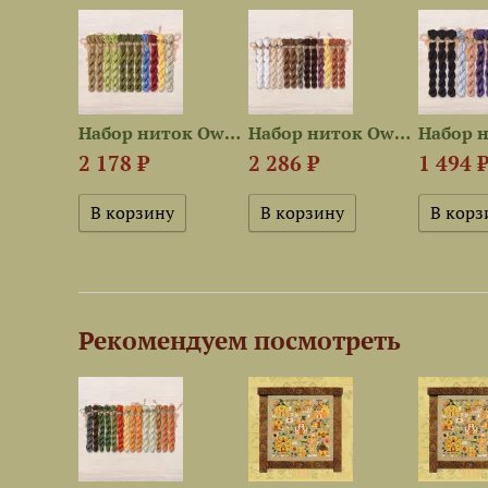
Набор ниток OwlForest для...
Набор ниток OwlForest для...
Набор ниток OwlForest для...
2 178 ₽
2 286 ₽
1 494 
Рекомендуем посмотреть