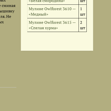
вых
«Белая смородина»
шт
е сминая
Мулине Owlforest 3610 —
1
вышивку
«Медный»
шт
ля. Не
ых
Мулине Owlforest 3615 —
2
«Спелая хурма»
шт