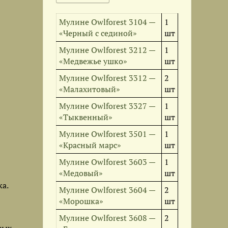
Мулине Owlforest 3104 —
1
«Черный с сединой»
шт
Мулине Owlforest 3212 —
1
«Медвежье ушко»
шт
Мулине Owlforest 3312 —
2
«Малахитовый»
шт
Мулине Owlforest 3327 —
1
«Тыквенный»
шт
Мулине Owlforest 3501 —
1
«Красный марс»
шт
Мулине Owlforest 3603 —
1
«Медовый»
шт
а.
Мулине Owlforest 3604 —
2
«Морошка»
шт
Мулине Owlforest 3608 —
2