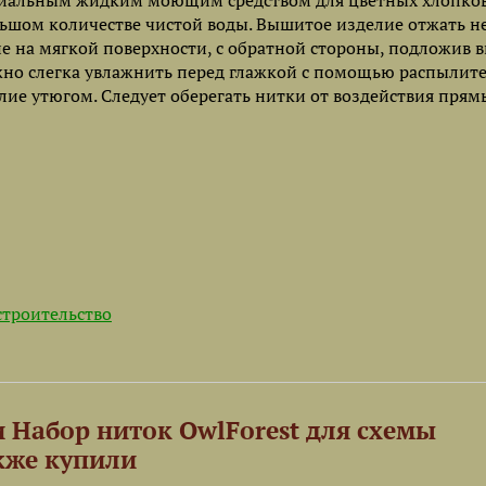
пециальным жидким моющим средством для цветных хлопко
льшом количестве чистой воды. Вышитое изделие отжать н
е на мягкой поверхности, с обратной стороны, подложив 
жно слегка увлажнить перед глажкой с помощью распылите
лие утюгом. Следует оберегать нитки от воздействия прям
строительство
 Набор ниток OwlForest для схемы
кже купили