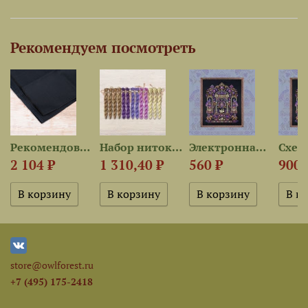
Рекомендуем посмотреть
..
Рекомендованная ткань для...
Набор ниток OwlForest для...
Электронная схема...
2 104 ₽
1 310,40 ₽
560 ₽
900 
store@owlforest.ru
+7 (495) 175-2418