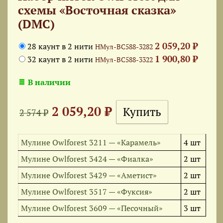
схемы «Восточная сказка»
(DMC)
2 059,20 ₽
28 каунт в 2 нити
НМул-ВС588-3282
1 900,80 ₽
32 каунт в 2 нити
НМул-ВС588-3322
В наличии
2 059,20 ₽
2 574 ₽
Мулине Owlforest 3211 — «Карамель»
4 шт
Мулине Owlforest 3424 — «Фиалка»
2 шт
Мулине Owlforest 3429 — «Аметист»
2 шт
Мулине Owlforest 3517 — «Фуксия»
2 шт
Мулине Owlforest 3609 — «Песочный»
3 шт