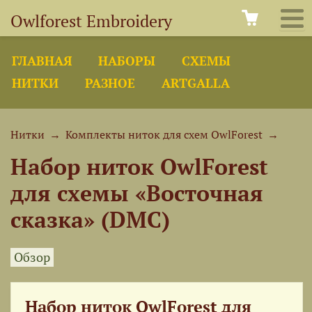
Owlforest Embroidery
ГЛАВНАЯ
НАБОРЫ
СХЕМЫ
НИТКИ
РАЗНОЕ
ARTGALLA
Нитки
→
Комплекты ниток для схем OwlForest
→
Набор ниток OwlForest
для схемы «Восточная
сказка» (DMC)
Обзор
Набор ниток OwlForest для