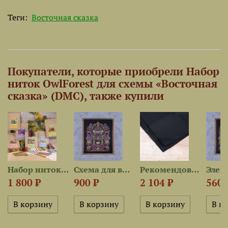
Теги:
Восточная сказка
Покупатели, которые приобрели Набор
ниток OwlForest для схемы «Восточная
сказка» (DMC), также купили
est для...
Набор ниток сюрприз «Сова в...
Схема для вышивания...
Рекомендованная ткань для...
1 800 ₽
900 ₽
2 104 ₽
560 