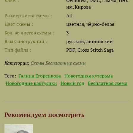
Ключ
Owlforest, DMC, Гамма, ПНК
им. Кирова
Размер листа cхемы
A4
Цвет схемы
цветная, чёрно-белая
Кол-во листов схемы
3
Язык инструкций
русский, английский
Тип файла
PDF, Cross Stitch Saga
Категории:
Схемы
Бесплатные схемы
Теги:
Галина Егоренкова
Новогодняя кутерьма
Новогодние кактусики
Новый год
Бесплатная схема
Рекомендуем посмотреть