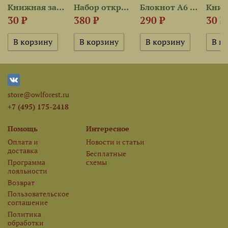
Книжная закладка «Осень в...
Набор открыток «Хорошая...
Блокнот А6 «Осень в Предгорье»
30 ₽
380 ₽
290 ₽
30 ₽
store@owlforest.ru
+7 (495) 175-2418
Помощь
Интересное
Оплата и
Новости и статьи
доставка
Бесплатные
Программа
схемы
лояльности
Возврат
Пользовательское
соглашение
Политика
обработки