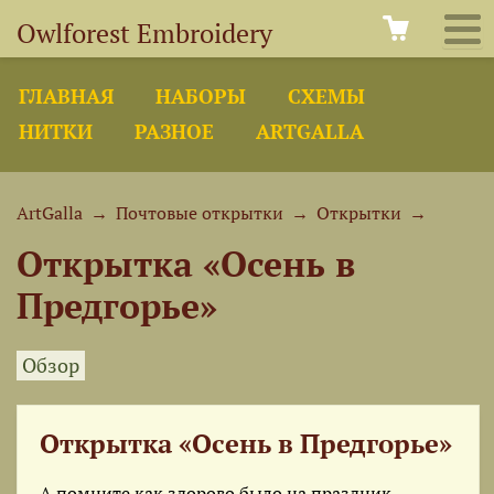
Owlforest Embroidery
ГЛАВНАЯ
НАБОРЫ
СХЕМЫ
НИТКИ
РАЗНОЕ
ARTGALLA
ArtGalla
→
Почтовые открытки
→
Открытки
→
Открытка «Осень в
Предгорье»
Обзор
Открытка «Осень в Предгорье»
А помните как здорово было на праздник