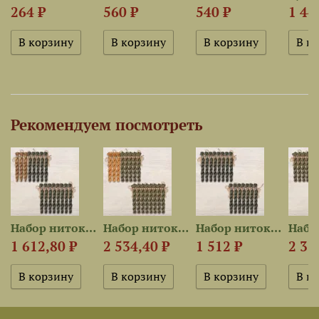
264 ₽
560 ₽
540 ₽
1 44
Рекомендуем посмотреть
Набор ниток OwlForest для...
Набор ниток OwlForest для...
Набор ниток OwlForest для...
1 612,80 ₽
2 534,40 ₽
1 512 ₽
2 37