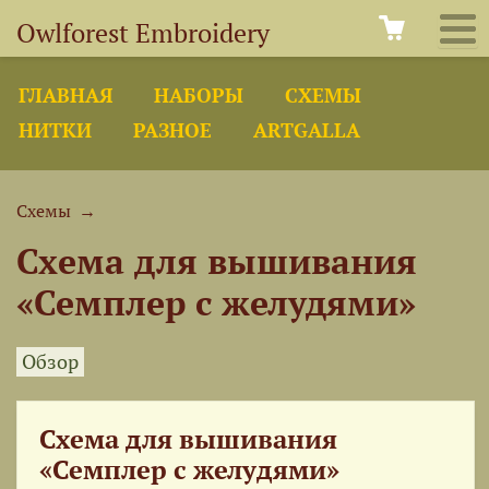
Owlforest Embroidery
ГЛАВНАЯ
НАБОРЫ
СХЕМЫ
НИТКИ
РАЗНОЕ
ARTGALLA
Схемы
→
Схема для вышивания
«Семплер с желудями»
Обзор
Схема для вышивания
«Семплер с желудями»