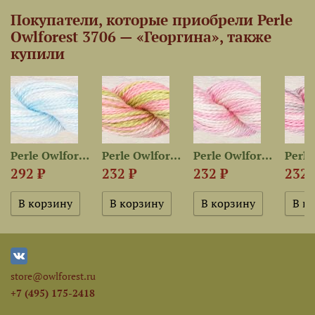
Покупатели, которые приобрели Perle
Owlforest 3706 — «Георгина», также
купили
Perle Owlforest 3412—...
Perle Owlforest 3704 —...
Perle Owlforest 3506 —...
292 ₽
232 ₽
232 ₽
232 
store@owlforest.ru
+7 (495) 175-2418