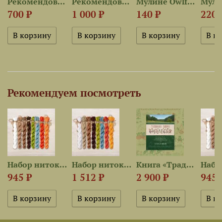
Рекомендованная ткань для...
Рекомендованная ткань для...
Мулине Owlforest 2707 —...
700 ₽
1 000 ₽
140 ₽
220 
Рекомендуем посмотреть
..
Набор ниток OwlForest для...
Набор ниток OwlForest для...
Книга «Традиционная вышивка...
945 ₽
1 512 ₽
2 900 ₽
945 