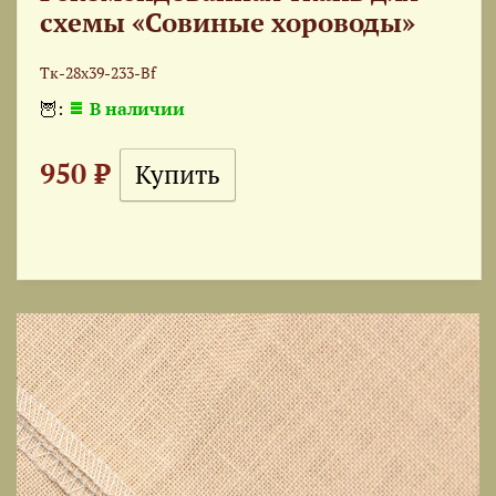
схемы «Совиные хороводы»
Тк-28x39-233-Bf
🦉:
В наличии
950 ₽