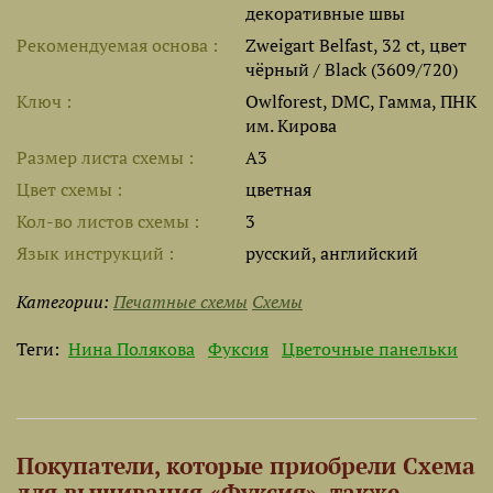
декоративные швы
Рекомендуемая основа
Zweigart Belfast, 32 ct, цвет
чёрный / Black (3609/720)
Ключ
Owlforest, DMC, Гамма, ПНК
им. Кирова
Размер листа cхемы
A3
Цвет схемы
цветная
Кол-во листов схемы
3
Язык инструкций
русский, английский
Категории:
Печатные схемы
Схемы
Теги:
Нина Полякова
Фуксия
Цветочные панельки
Покупатели, которые приобрели Схема
для вышивания «Фуксия», также