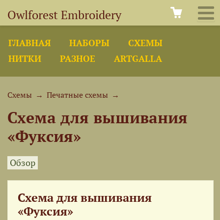
Owlforest Embroidery
ГЛАВНАЯ
НАБОРЫ
СХЕМЫ
НИТКИ
РАЗНОЕ
ARTGALLA
Схемы
→
Печатные схемы
→
Схема для вышивания
«Фуксия»
Обзор
Схема для вышивания
«Фуксия»