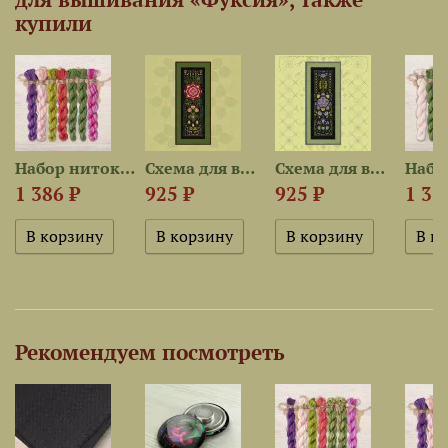
купили
Набор ниток OwlForest для...
Схема для вышивания «Камелия»
Схема для вышивания «Ипомея»
1 386 ₽
925 ₽
925 ₽
1 31
Рекомендуем посмотреть