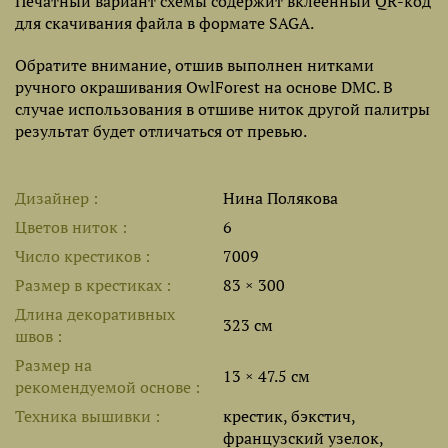
Печатный вариант схемы содержит вклеенный QR-код
для скачивания файла в формате SAGA.
Обратите внимание, отшив выполнен нитками
ручного окрашивания OwlForest на основе DMC. В
случае использования в отшиве ниток другой палитры
результат будет отличаться от превью.
Дизайнер
Нина Полякова
Цветов ниток
6
Число крестиков
7009
Размер в крестиках
83 × 300
Длина декоративных
323 см
швов
Размер на
13 × 47.5 см
рекомендуемой основе
Техника вышивки
крестик, бэкстич,
французский узелок,