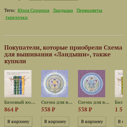
Теги:
Юлия Спирина
Ландыши
Первоцветы
тарелочки
Покупатели, которые приобрели Схема
для вышивания «Ландыши», также
купили
est для...
Базовый комплект ниток для...
Схема для вышивания «Крокусы»
Схема для вышивания «Мускари»
864 ₽
538 ₽
538 ₽
1 51