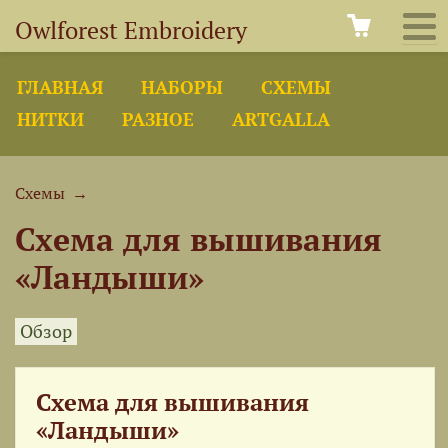
Owlforest Embroidery
ГЛАВНАЯ
НАБОРЫ
СХЕМЫ
НИТКИ
РАЗНОЕ
ARTGALLA
Схемы
→
Схема для вышивания
«Ландыши»
Обзор
Схема для вышивания
«Ландыши»