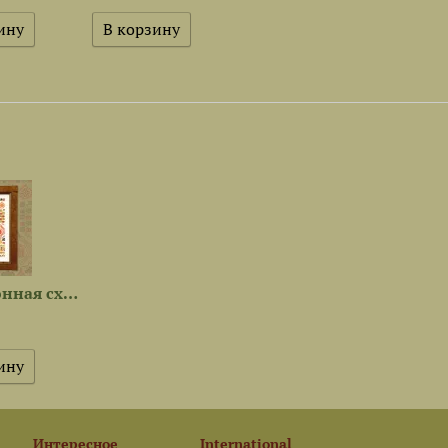
Электронная схема...
Набор ниток OwlForest для...
Набор ниток OwlForest для...
806,40 ₽
1 267,20 ₽
320 
Интересное
International