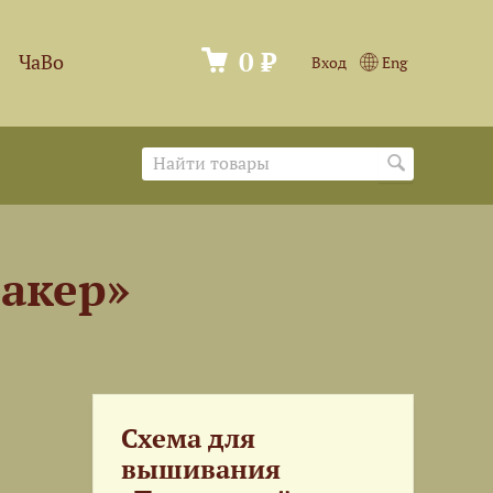
0 ₽
ЧаВо
Вход
Eng
акер»
Схема для
вышивания