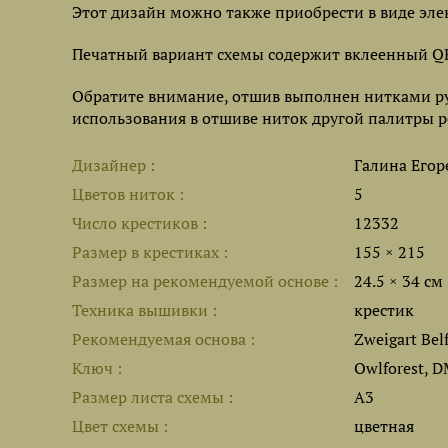
Этот дизайн можно также приобрести в виде эле
Печатный вариант схемы содержит вклеенный QR
Обратите внимание, отшив выполнен нитками ру
использования в отшиве ниток другой палитры ре
Дизайнер
Галина Егор
Цветов ниток
5
Число крестиков
12332
Размер в крестиках
155 × 215
Размер на рекомендуемой основе
24.5 × 34 см
Техника вышивки
крестик
Рекомендуемая основа
Zweigart Bel
Ключ
Owlforest, 
Размер листа cхемы
A3
Цвет схемы
цветная