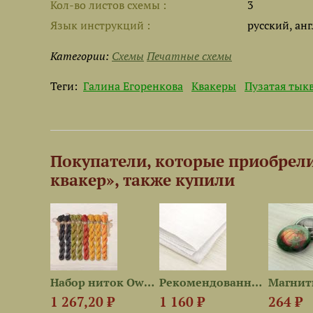
Кол-во листов схемы
3
Язык инструкций
русский, ан
Категории:
Схемы
Печатные схемы
Теги:
Галина Егоренкова
Квакеры
Пузатая тык
Покупатели, которые приобрел
квакер», также купили
Схема для вышивания «Белка»
Набор ниток OwlForest для...
Рекомендованная ткань для...
1 267,20 ₽
1 160 ₽
264 ₽