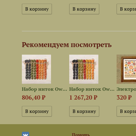
Рекомендуем посмотреть
Электронная схема...
Набор ниток OwlForest для...
Набор ниток OwlForest для...
806,40 ₽
1 267,20 ₽
320 ₽
Помощь