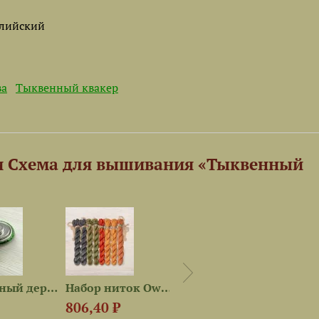
глийский
ва
Тыквенный квакер
и Схема для вышивания «Тыквенный
Магнитный держатель «Тыква»
Набор ниток OwlForest для...
Набор для вышивания...
806,40 ₽
3 760 ₽
1 06