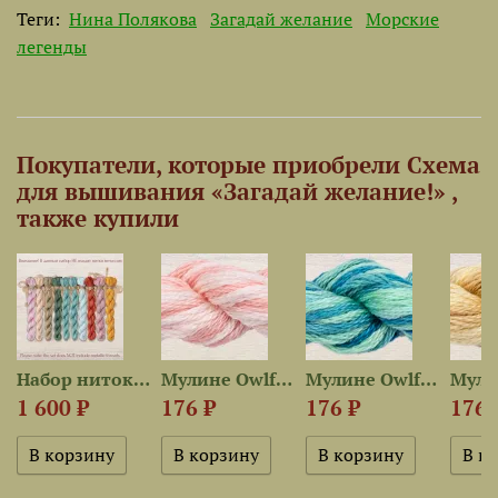
Теги:
Нина Полякова
Загадай желание
Морские
легенды
Покупатели, которые приобрели Схема
для вышивания «Загадай желание!» ,
также купили
Набор ниток OwlForest для...
Мулине Owlforest 3519 —...
Мулине Owlforest 3416 —...
1 600 ₽
176 ₽
176 ₽
176 