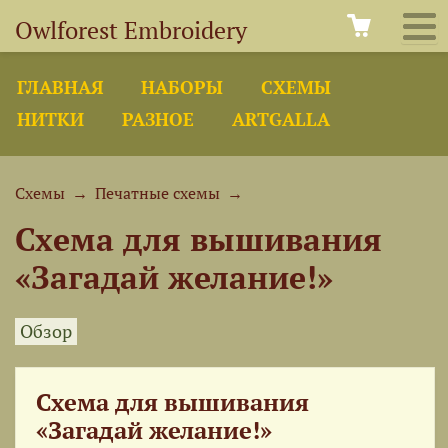
Owlforest Embroidery
ГЛАВНАЯ
НАБОРЫ
СХЕМЫ
НИТКИ
РАЗНОЕ
ARTGALLA
Схемы
→
Печатные схемы
→
Схема для вышивания
«Загадай желание!»
Обзор
Схема для вышивания
«Загадай желание!»