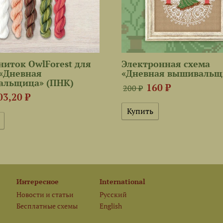
ниток OwlForest для
Электронная схема
«Дневная
«Дневная вышивальщ
альщица» (ПНК)
160 ₽
200 ₽
03,20 ₽
Интересное
International
Новости и статьи
Русский
Бесплатные схемы
English