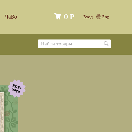
0 ₽
ЧаВо
Вход
Eng
PDF+
Saga