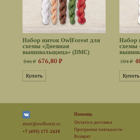
Набор ниток OwlForest для
Набор 
схемы «Дневная
схемы 
вышивальщица» (DMC)
вышив
676,80 ₽
4
846 ₽
504 ₽
Помощь
Оплата и доставка
store@owlforest.ru
Программа лояльности
+7 (495) 175-2418
Возврат