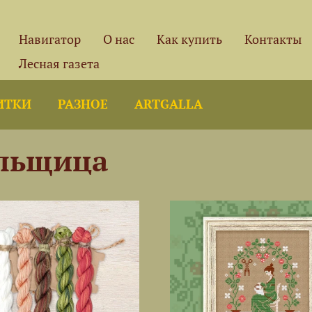
Навигатор
О нас
Как купить
Контакты
Лесная газета
ИТКИ
РАЗНОЕ
ARTGALLA
льщица