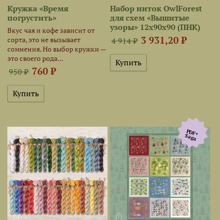
Кружка «Время
Набор ниток OwlForest
погрустить»
для схем «Вышитые
узоры» 12х90х90 (ПНК)
Вкус чая и кофе зависит от
3 931,20 ₽
сорта, это не вызывает
4 914 ₽
сомнения. Но выбор кружки —
это своего рода...
760 ₽
950 ₽
PDF+
Saga