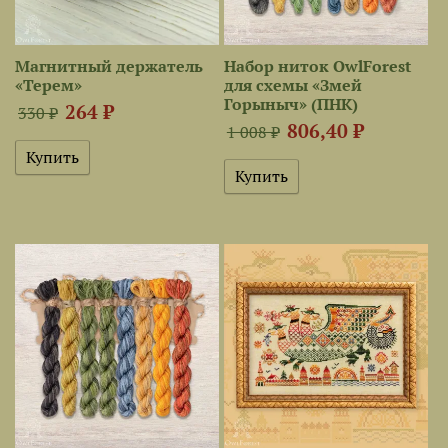
Магнитный держатель
Набор ниток OwlForest
«Терем»
для схемы «Змей
Горыныч» (ПНК)
264 ₽
330 ₽
806,40 ₽
1 008 ₽