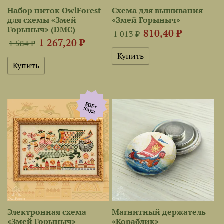
Набор ниток OwlForest
Схема для вышивания
для схемы «Змей
«Змей Горыныч»
Горыныч» (DMC)
810,40 ₽
1 013 ₽
1 267,20 ₽
1 584 ₽
PDF+
Saga
Электронная схема
Магнитный держатель
«Змей Горыныч»
«Кораблик»