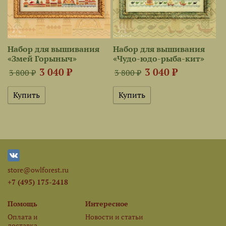
Набор для вышивания
Набор для вышивания
«Змей Горыныч»
«Чудо-юдо-рыба-кит»
3 040 ₽
3 040 ₽
3 800 ₽
3 800 ₽
store@owlforest.ru
+7 (495) 175-2418
Помощь
Интересное
Оплата и
Новости и статьи
доставка