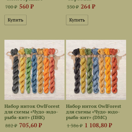
560 ₽
264 ₽
700 ₽
330 ₽
Набор ниток OwlForest
Набор ниток OwlForest
для схемы «Чудо-юдо-
для схемы «Чудо-юдо-
рыба-кит» (ПНК)
рыба-кит» (DMC)
705,60 ₽
1 108,80 ₽
882 ₽
1 386 ₽