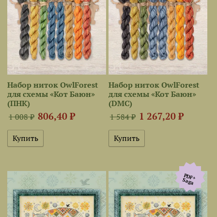
Набор ниток OwlForest
Набор ниток OwlForest
для схемы «Кот Баюн»
для схемы «Кот Баюн»
(ПНК)
(DMC)
806,40 ₽
1 267,20 ₽
1 008 ₽
1 584 ₽
PDF+
Saga