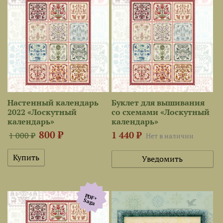
Настенный календарь
Буклет для вышивания
2022 «Лоскутный
со схемами «Лоскутный
календарь»
календарь»
800 ₽
1 440 ₽
1 000 ₽
Нет в наличии
Уведомить
PDF+
Saga