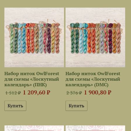
Набор ниток OwlForest
Набор ниток OwlForest
для схемы «Лоскутный
для схемы «Лоскутный
календарь» (ПНК)
календарь» (DMC)
1 209,60 ₽
1 900,80 ₽
1 512 ₽
2 376 ₽