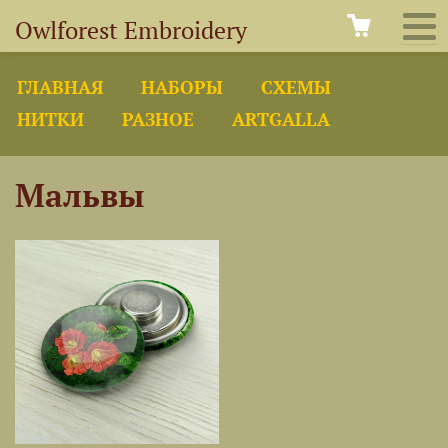
Owlforest Embroidery
ГЛАВНАЯ
НАБОРЫ
СХЕМЫ
НИТКИ
РАЗНОЕ
ARTGALLA
Мальвы