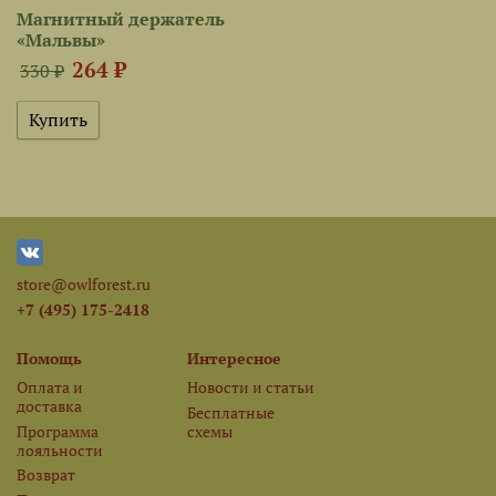
Магнитный держатель
«Мальвы»
264 ₽
330 ₽
store@owlforest.ru
+7 (495) 175-2418
Помощь
Интересное
Оплата и
Новости и статьи
доставка
Бесплатные
Программа
схемы
лояльности
Возврат