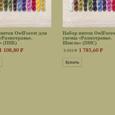
ниток OwlForest для
Набор ниток OwlFores
«Разнотравье.
схемы «Разнотравье.
 (ПНК)
Шмель» (DMC)
1 108,80 ₽
1 785,60 ₽
2 232 ₽