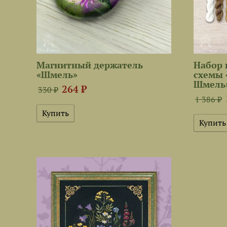
Магнитный держатель
Набор 
«Шмель»
схемы 
Шмель»
264 ₽
330 ₽
1 386 ₽