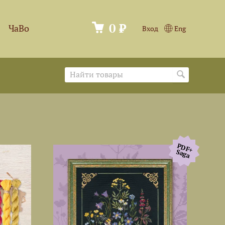
0 ₽
ЧаВо
Вход
Eng
PDF+
Saga