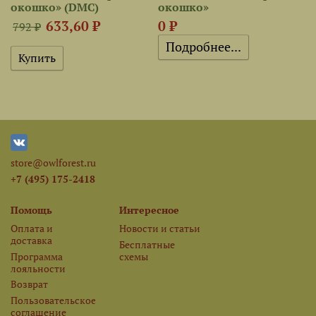
окошко» (DMC)
окошко»
633,60 ₽
0 ₽
792 ₽
Подробнее...
store@owlforest.ru
+7 (495) 175-2418
Помощь
Интересное
Оплата и
Новости и статьи
доставка
Бесплатные
Программа
схемы
лояльности
Возврат
Пользовательское
соглашение