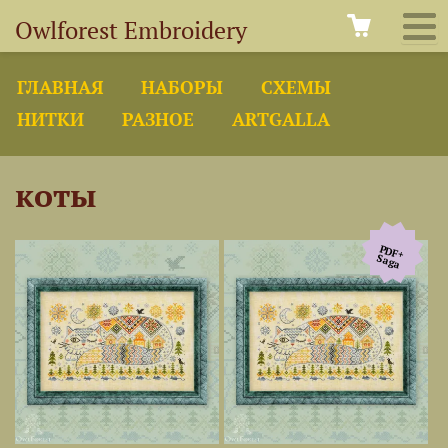
Owlforest Embroidery
ГЛАВНАЯ
НАБОРЫ
СХЕМЫ
НИТКИ
РАЗНОЕ
ARTGALLA
коты
PDF+
Saga