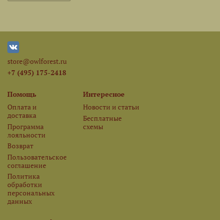
store@owlforest.ru
+7 (495) 175-2418
Помощь
Интересное
Оплата и
Новости и статьи
доставка
Бесплатные
Программа
схемы
лояльности
Возврат
Пользовательское
соглашение
Политика
обработки
персональных
данных