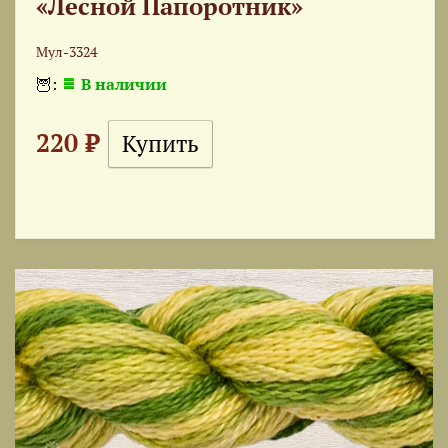
«Лесной Папоротник»
Мул-3324
🦉:
В наличии
220 ₽