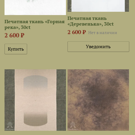
Печатная ткань
Печатная ткань «Горная
«Деревенька», 30ct
река», 30ct
2 600 ₽
Нет в наличии
2 600 ₽
Уведомить