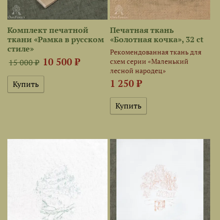
Комплект печатной
Печатная ткань
ткани «Рамка в русском
«Болотная кочка», 32 ct
стиле»
Рекомендованная ткань для
10 500 ₽
схем серии «Маленький
15 000 ₽
лесной народец»
1 250 ₽