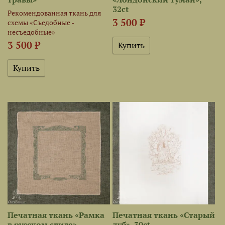
32ct
Рекомендованная ткань для
3 500 ₽
схемы «Съедобные -
несъедобные»
3 500 ₽
Печатная ткань «Рамка
Печатная ткань «Старый
в русском стиле»
дуб», 30ct